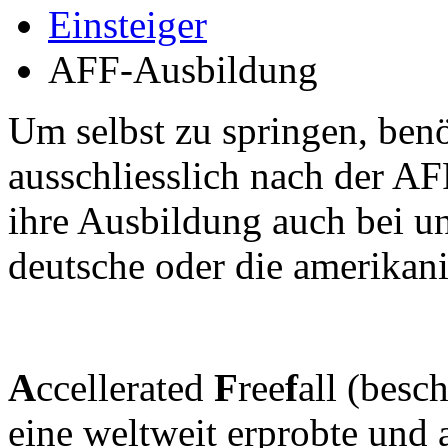
Einsteiger
AFF-Ausbildung
Um selbst zu springen, benö
ausschliesslich nach der A
ihre Ausbildung auch bei un
deutsche oder die amerikan
A
ccellerated
F
ree
f
all (besc
eine weltweit erprobte und