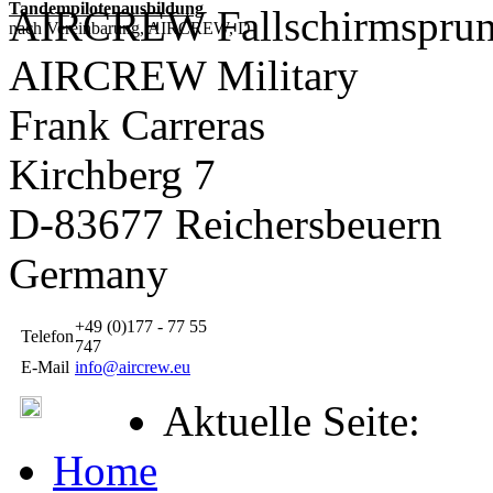
Tandempilotenausbildung
AIRCREW Fallschirmsprun
nach Vereinbarung, AIRCREW, D
AIRCREW Military
Frank Carreras
Kirchberg 7
D-83677 Reichersbeuern
Germany
+49 (0)177 - 77 55
Telefon
747
E-Mail
info@aircrew.eu
Aktuelle Seite:
Home