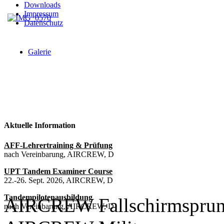
Downloads
Impressum
Datenschutz
Galerie
Aktuelle Information
AFF-Lehrertraining & Prüfung
nach Vereinbarung, AIRCREW, D
UPT Tandem Examiner Course
22.-26. Sept. 2026, AIRCREW, D
Tandempilotenausbildung
AIRCREW Fallschirmsprun
nach Vereinbarung, AIRCREW, D